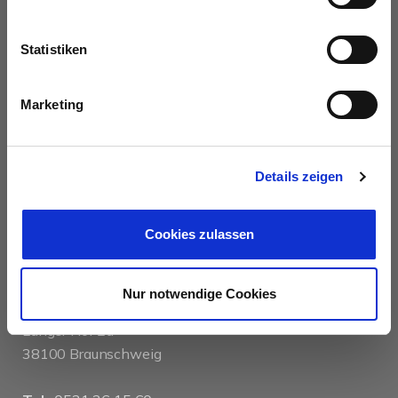
UNSERE PARTNER &
AUSZEICHNUNGEN
Statistiken
Marketing
Details zeigen
KONTAKT
Cookies zulassen
das immobilienhaus oberenzer & stöcker gmbh &
Nur notwendige Cookies
co kg
Langer Hof 2d
38100 Braunschweig