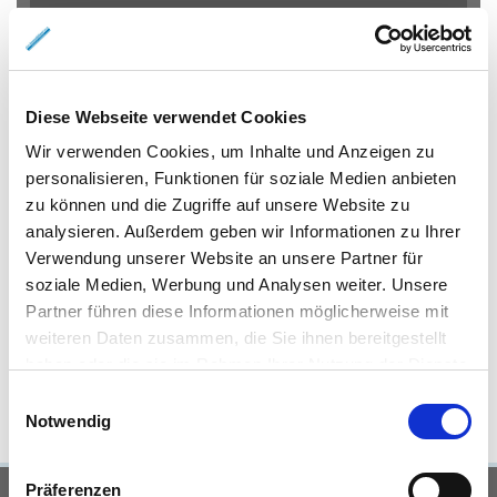
Eigentumswohnungen Braunschweig
Eigentumswohnung
Braunschweig
Gewerbeimmobilien Braunschweig
Immo
Braunschweig
Mietangebote Braunschweig
Mietwohnungen
Diese Webseite verwendet Cookies
Braunschweig
Mietwohnung Braunschweig
Wohnungen
Wir verwenden Cookies, um Inhalte und Anzeigen zu
Braunschweig
Reihenhaus Braunschweig
Wohnung miete
personalisieren, Funktionen für soziale Medien anbieten
Braunschweig
Wohnung suche Braunschweig
Wohnungssuche
zu können und die Zugriffe auf unsere Website zu
Braunschweig
Wohnungsanzeigen Braunschweig
Wohnung
analysieren. Außerdem geben wir Informationen zu Ihrer
Braunschweig
Haus Braunschweig
Häuser Braunschweig
Verwendung unserer Website an unsere Partner für
kaufen Braunschweig
mieten Braunschweig
Immobilie
soziale Medien, Werbung und Analysen weiter. Unsere
Braunschweig
Immobilien Braunschweig
Hauskauf
Partner führen diese Informationen möglicherweise mit
Braunschweig
Immobilienkauf Braunschweig
Einfamilienhaus
weiteren Daten zusammen, die Sie ihnen bereitgestellt
Braunschweig
Einfamilienhäuser Braunschweig
haben oder die sie im Rahmen Ihrer Nutzung der Dienste
gesammelt haben.
Einwilligungsauswahl
Notwendig
Präferenzen