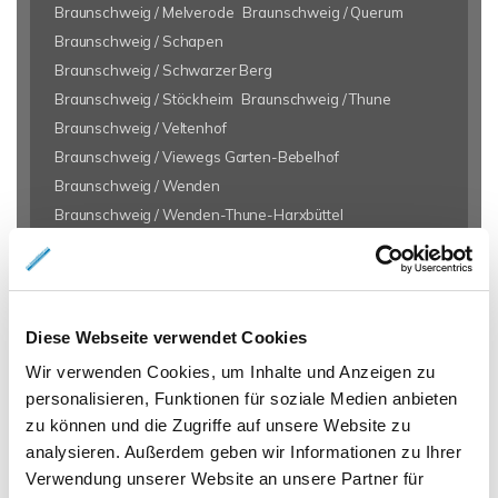
Braunschweig / Melverode
Braunschweig / Querum
Braunschweig / Schapen
Braunschweig / Schwarzer Berg
Braunschweig / Stöckheim
Braunschweig / Thune
Braunschweig / Veltenhof
Braunschweig / Viewegs Garten-Bebelhof
Braunschweig / Wenden
Braunschweig / Wenden-Thune-Harxbüttel
Braunschweig / Weststadt
Helmstedt
Königslutter
Königslutter am Elm
Lehre
Lehre / Essenrode
Meine / Bechtsbüttel
Reinstedt
Salzgitter
Salzgitter / Lobmachtersen
Salzgitter / Thiede
Vechelde
Diese Webseite verwendet Cookies
Warberg
Wendeburg
Wolfenbüttel
Wir verwenden Cookies, um Inhalte und Anzeigen zu
Wolfenbüttel / Halchter
Wolfenbüttel / Salzdahlum
personalisieren, Funktionen für soziale Medien anbieten
Wolfsburg / Hattorf
zu können und die Zugriffe auf unsere Website zu
analysieren. Außerdem geben wir Informationen zu Ihrer
Eigentumswohnungen Braunschweig
Eigentumswohnung
Verwendung unserer Website an unsere Partner für