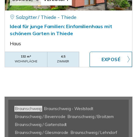
Salzgitter / Thiede - Thiede
Ideal für junge Familien: Einfamilienhaus mit
schönem Garten in Thiede
Haus
132 m²
4,5
WOHNFLÄCHE
ZIMMER
Braunschweig
Braunschweig - Weststadt
Braunschweig / Bevenrode
Braunschweig / Broitzem
Braunschweig / Gartenstadt
Braunschweig / Gliesmarode
Braunschweig / Lehndorf