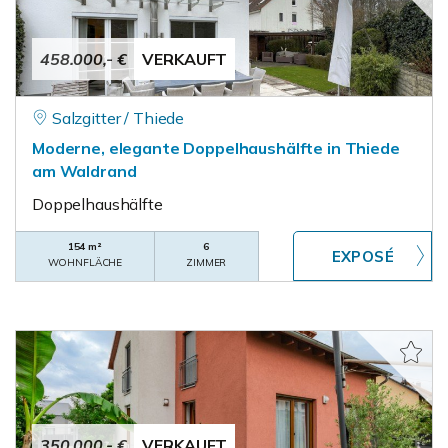
458.000,- €
VERKAUFT
Salzgitter / Thiede
Moderne, elegante Doppelhaushälfte in Thiede
am Waldrand
Doppelhaushälfte
154 m²
6
WOHNFLÄCHE
ZIMMER
350.000,- €
VERKAUFT