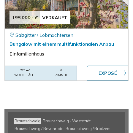
195.000,- €
VERKAUFT
Salzgitter / Lobmachtersen
Bungalow mit einem multifunktionalen Anbau
Einfamilienhaus
229 m²
6
WOHNFLÄCHE
ZIMMER
Braunschweig
Braunschweig - Weststadt
Braunschweig / Bevenrode
Braunschweig / Broitzem