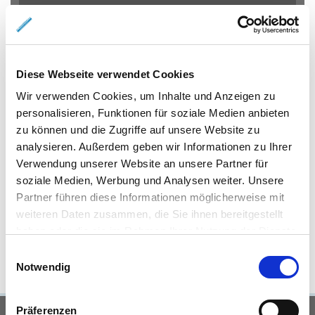
Eigentumswohnungen Braunschweig
Eigentumswohnung
Braunschweig
Gewerbeimmobilien Braunschweig
Immo
Braunschweig
Mietangebote Braunschweig
Mietwohnungen
Diese Webseite verwendet Cookies
Braunschweig
Mietwohnung Braunschweig
Wohnungen
Wir verwenden Cookies, um Inhalte und Anzeigen zu
Braunschweig
Reihenhaus Braunschweig
Wohnung miete
personalisieren, Funktionen für soziale Medien anbieten
Braunschweig
Wohnung suche Braunschweig
Wohnungssuche
zu können und die Zugriffe auf unsere Website zu
Braunschweig
Wohnungsanzeigen Braunschweig
Wohnung
analysieren. Außerdem geben wir Informationen zu Ihrer
Braunschweig
Haus Braunschweig
Häuser Braunschweig
Verwendung unserer Website an unsere Partner für
kaufen Braunschweig
mieten Braunschweig
Immobilie
soziale Medien, Werbung und Analysen weiter. Unsere
Braunschweig
Immobilien Braunschweig
Hauskauf
Partner führen diese Informationen möglicherweise mit
Braunschweig
Immobilienkauf Braunschweig
Einfamilienhaus
weiteren Daten zusammen, die Sie ihnen bereitgestellt
Braunschweig
Einfamilienhäuser Braunschweig
haben oder die sie im Rahmen Ihrer Nutzung der Dienste
gesammelt haben.
Einwilligungsauswahl
Notwendig
Präferenzen