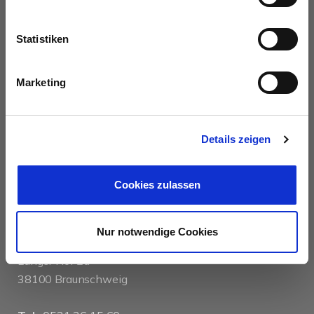
UNSERE PARTNER &
AUSZEICHNUNGEN
Statistiken
Marketing
Details zeigen
KONTAKT
Cookies zulassen
das immobilienhaus oberenzer & stöcker gmbh &
Nur notwendige Cookies
co kg
Langer Hof 2d
38100 Braunschweig