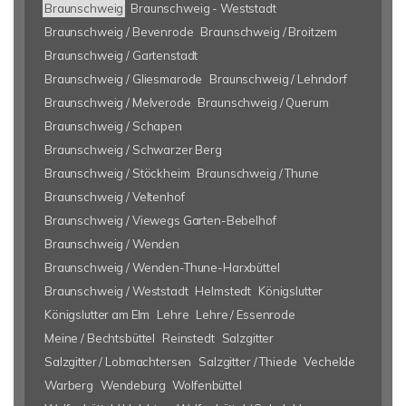
Braunschweig
Braunschweig - Weststadt
Braunschweig / Bevenrode
Braunschweig / Broitzem
Braunschweig / Gartenstadt
Braunschweig / Gliesmarode
Braunschweig / Lehndorf
Braunschweig / Melverode
Braunschweig / Querum
Braunschweig / Schapen
Braunschweig / Schwarzer Berg
Braunschweig / Stöckheim
Braunschweig / Thune
Braunschweig / Veltenhof
Braunschweig / Viewegs Garten-Bebelhof
Braunschweig / Wenden
Braunschweig / Wenden-Thune-Harxbüttel
Braunschweig / Weststadt
Helmstedt
Königslutter
Königslutter am Elm
Lehre
Lehre / Essenrode
Meine / Bechtsbüttel
Reinstedt
Salzgitter
Salzgitter / Lobmachtersen
Salzgitter / Thiede
Vechelde
Warberg
Wendeburg
Wolfenbüttel