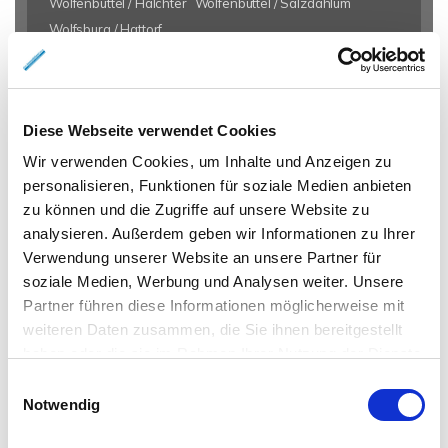
Wolfenbüttel / Halchter
Wolfenbüttel / Salzdahlum
Wolfsburg / Hattorf
Eigentumswohnungen Braunschweig
Eigentumswohnung
Braunschweig
Gewerbeimmobilien Braunschweig
Immo
Diese Webseite verwendet Cookies
Braunschweig
Mietangebote Braunschweig
Mietwohnungen
Braunschweig
Mietwohnung Braunschweig
Wohnungen
Wir verwenden Cookies, um Inhalte und Anzeigen zu
personalisieren, Funktionen für soziale Medien anbieten
Braunschweig
Reihenhaus Braunschweig
Wohnung miete
zu können und die Zugriffe auf unsere Website zu
Braunschweig
Wohnung suche Braunschweig
Wohnungssuche
analysieren. Außerdem geben wir Informationen zu Ihrer
Braunschweig
Wohnungsanzeigen Braunschweig
Wohnung
Verwendung unserer Website an unsere Partner für
Braunschweig
Haus Braunschweig
Häuser Braunschweig
soziale Medien, Werbung und Analysen weiter. Unsere
kaufen Braunschweig
mieten Braunschweig
Immobilie
Partner führen diese Informationen möglicherweise mit
Braunschweig
Immobilien Braunschweig
Hauskauf
weiteren Daten zusammen, die Sie ihnen bereitgestellt
Braunschweig
Immobilienkauf Braunschweig
Einfamilienhaus
haben oder die sie im Rahmen Ihrer Nutzung der Dienste
Braunschweig
Einfamilienhäuser Braunschweig
gesammelt haben.
Einwilligungsauswahl
Notwendig