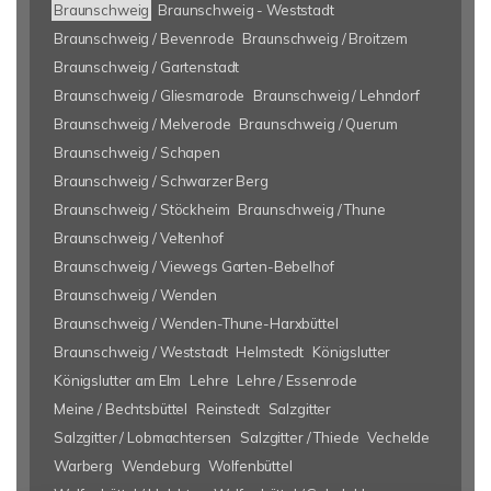
Braunschweig
Braunschweig - Weststadt
Braunschweig / Bevenrode
Braunschweig / Broitzem
Braunschweig / Gartenstadt
Braunschweig / Gliesmarode
Braunschweig / Lehndorf
Braunschweig / Melverode
Braunschweig / Querum
Braunschweig / Schapen
Braunschweig / Schwarzer Berg
Braunschweig / Stöckheim
Braunschweig / Thune
Braunschweig / Veltenhof
Braunschweig / Viewegs Garten-Bebelhof
Braunschweig / Wenden
Braunschweig / Wenden-Thune-Harxbüttel
Braunschweig / Weststadt
Helmstedt
Königslutter
Königslutter am Elm
Lehre
Lehre / Essenrode
Meine / Bechtsbüttel
Reinstedt
Salzgitter
Salzgitter / Lobmachtersen
Salzgitter / Thiede
Vechelde
Warberg
Wendeburg
Wolfenbüttel