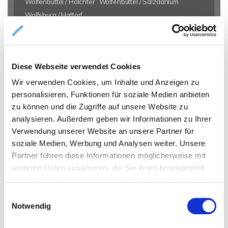
Wolfenbüttel / Halchter
Wolfenbüttel / Salzdahlum
Wolfsburg / Hattorf
Eigentumswohnungen Braunschweig
Eigentumswohnung
Braunschweig
Gewerbeimmobilien Braunschweig
Immo
Diese Webseite verwendet Cookies
Braunschweig
Mietangebote Braunschweig
Mietwohnungen
Braunschweig
Mietwohnung Braunschweig
Wohnungen
Wir verwenden Cookies, um Inhalte und Anzeigen zu
personalisieren, Funktionen für soziale Medien anbieten
Braunschweig
Reihenhaus Braunschweig
Wohnung miete
zu können und die Zugriffe auf unsere Website zu
Braunschweig
Wohnung suche Braunschweig
Wohnungssuche
analysieren. Außerdem geben wir Informationen zu Ihrer
Braunschweig
Wohnungsanzeigen Braunschweig
Wohnung
Verwendung unserer Website an unsere Partner für
Braunschweig
Haus Braunschweig
Häuser Braunschweig
soziale Medien, Werbung und Analysen weiter. Unsere
kaufen Braunschweig
mieten Braunschweig
Immobilie
Partner führen diese Informationen möglicherweise mit
Braunschweig
Immobilien Braunschweig
Hauskauf
weiteren Daten zusammen, die Sie ihnen bereitgestellt
Braunschweig
Immobilienkauf Braunschweig
Einfamilienhaus
haben oder die sie im Rahmen Ihrer Nutzung der Dienste
Braunschweig
Einfamilienhäuser Braunschweig
gesammelt haben.
Einwilligungsauswahl
Notwendig