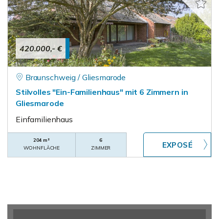
420.000,- €
Braunschweig / Gliesmarode
Stilvolles "Ein-Familienhaus" mit 6 Zimmern in
Gliesmarode
Einfamilienhaus
204 m²
6
WOHNFLÄCHE
ZIMMER