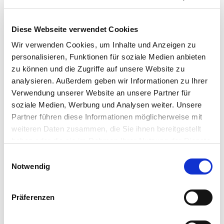
Braunschweig / Schwarzer Berg
Braunschweig / Stöckheim
Braunschweig / Thune
Diese Webseite verwendet Cookies
Braunschweig / Veltenhof
Wir verwenden Cookies, um Inhalte und Anzeigen zu
Braunschweig / Viewegs Garten-Bebelhof
personalisieren, Funktionen für soziale Medien anbieten
Braunschweig / Wenden
zu können und die Zugriffe auf unsere Website zu
Braunschweig / Wenden-Thune-Harxbüttel
analysieren. Außerdem geben wir Informationen zu Ihrer
Braunschweig / Weststadt
Helmstedt
Königslutter
Verwendung unserer Website an unsere Partner für
Königslutter am Elm
Lehre
Lehre / Essenrode
soziale Medien, Werbung und Analysen weiter. Unsere
Meine / Bechtsbüttel
Reinstedt
Salzgitter
Partner führen diese Informationen möglicherweise mit
Salzgitter / Lobmachtersen
Salzgitter / Thiede
Vechelde
weiteren Daten zusammen, die Sie ihnen bereitgestellt
haben oder die sie im Rahmen Ihrer Nutzung der Dienste
Warberg
Wendeburg
Wolfenbüttel
gesammelt haben.
Wolfenbüttel / Halchter
Wolfenbüttel / Salzdahlum
Einwilligungsauswahl
Notwendig
Wolfsburg / Hattorf
Eigentumswohnungen Braunschweig
Eigentumswohnung
Präferenzen
Braunschweig
Gewerbeimmobilien Braunschweig
Immo
Braunschweig
Mietangebote Braunschweig
Mietwohnungen