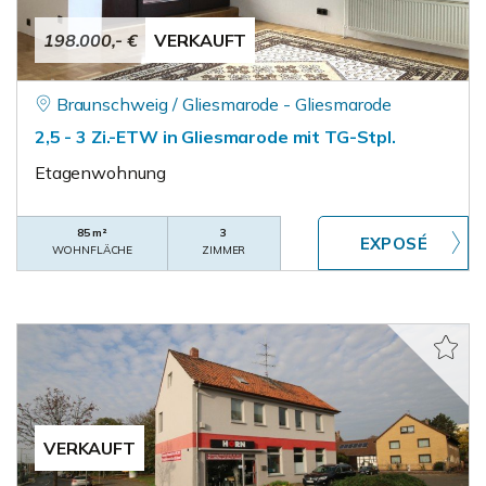
198.000,- €
VERKAUFT
Braunschweig / Gliesmarode - Gliesmarode
2,5 - 3 Zi.-ETW in Gliesmarode mit TG-Stpl.
Etagenwohnung
85 m²
3
WOHNFLÄCHE
ZIMMER
VERKAUFT