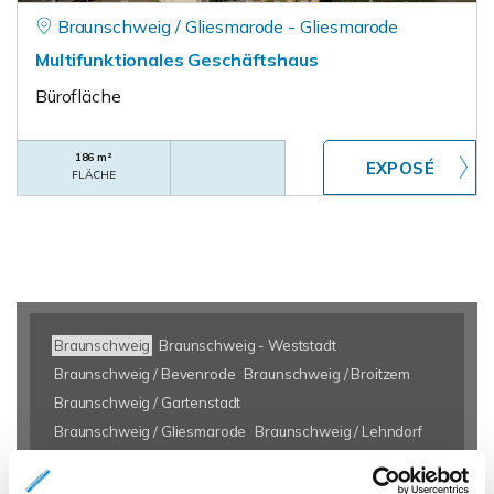
Braunschweig / Gliesmarode - Gliesmarode
Multifunktionales Geschäftshaus
Bürofläche
186 m²
FLÄCHE
Braunschweig
Braunschweig - Weststadt
Braunschweig / Bevenrode
Braunschweig / Broitzem
Braunschweig / Gartenstadt
Braunschweig / Gliesmarode
Braunschweig / Lehndorf
Braunschweig / Melverode
Braunschweig / Querum
Braunschweig / Schapen