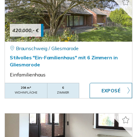
420.000,- €
Braunschweig / Gliesmarode
Stilvolles "Ein-Familienhaus" mit 6 Zimmern in
Gliesmarode
Einfamilienhaus
204 m²
6
WOHNFLÄCHE
ZIMMER