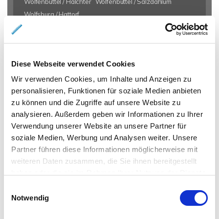
Wolfenbüttel / Halchter
Wolfenbüttel / Salzdahlum
Wolfsburg / Hattorf
Eigentumswohnungen Braunschweig
Eigentumswohnung
Braunschweig
Gewerbeimmobilien Braunschweig
Immo
Diese Webseite verwendet Cookies
Braunschweig
Mietangebote Braunschweig
Mietwohnungen
Braunschweig
Mietwohnung Braunschweig
Wohnungen
Wir verwenden Cookies, um Inhalte und Anzeigen zu
personalisieren, Funktionen für soziale Medien anbieten
Braunschweig
Reihenhaus Braunschweig
Wohnung miete
zu können und die Zugriffe auf unsere Website zu
Braunschweig
Wohnung suche Braunschweig
Wohnungssuche
analysieren. Außerdem geben wir Informationen zu Ihrer
Braunschweig
Wohnungsanzeigen Braunschweig
Wohnung
Verwendung unserer Website an unsere Partner für
Braunschweig
Haus Braunschweig
Häuser Braunschweig
soziale Medien, Werbung und Analysen weiter. Unsere
kaufen Braunschweig
mieten Braunschweig
Immobilie
Partner führen diese Informationen möglicherweise mit
Braunschweig
Immobilien Braunschweig
Hauskauf
weiteren Daten zusammen, die Sie ihnen bereitgestellt
Braunschweig
Immobilienkauf Braunschweig
Einfamilienhaus
haben oder die sie im Rahmen Ihrer Nutzung der Dienste
Braunschweig
Einfamilienhäuser Braunschweig
gesammelt haben.
Einwilligungsauswahl
Notwendig