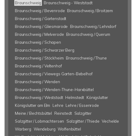
Braunschweig
Braunschweig - Weststadt
Braunschweig / Bevenrode
Braunschweig / Broitzem
Braunschweig / Gartenstadt
Braunschweig / Gliesmarode
Braunschweig / Lehndorf
Braunschweig / Melverode
Braunschweig / Querum
Braunschweig / Schapen
Braunschweig / Schwarzer Berg
Braunschweig / Stöckheim
Braunschweig / Thune
Braunschweig / Veltenhof
Braunschweig / Viewegs Garten-Bebelhof
Braunschweig / Wenden
Braunschweig / Wenden-Thune-Harxbüttel
Braunschweig / Weststadt
Helmstedt
Königslutter
Königslutter am Elm
Lehre
Lehre / Essenrode
Meine / Bechtsbüttel
Reinstedt
Salzgitter
Salzgitter / Lobmachtersen
Salzgitter / Thiede
Vechelde
Warberg
Wendeburg
Wolfenbüttel