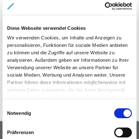
Eigentumswohnungen Braunschweig
Eigentumswohnung
Braunschweig
Gewerbeimmobilien Braunschweig
Immo
Braunschweig
Mietangebote Braunschweig
Mietwohnungen
Braunschweig
Mietwohnung Braunschweig
Wohnungen
Diese Webseite verwendet Cookies
Braunschweig
Reihenhaus Braunschweig
Wohnung miete
Wir verwenden Cookies, um Inhalte und Anzeigen zu
Braunschweig
Wohnung suche Braunschweig
Wohnungssuche
personalisieren, Funktionen für soziale Medien anbieten
Braunschweig
Wohnungsanzeigen Braunschweig
Wohnung
zu können und die Zugriffe auf unsere Website zu
Braunschweig
Haus Braunschweig
Häuser Braunschweig
analysieren. Außerdem geben wir Informationen zu Ihrer
kaufen Braunschweig
mieten Braunschweig
Immobilie
Verwendung unserer Website an unsere Partner für
Braunschweig
Immobilien Braunschweig
Hauskauf
soziale Medien, Werbung und Analysen weiter. Unsere
Braunschweig
Immobilienkauf Braunschweig
Einfamilienhaus
Partner führen diese Informationen möglicherweise mit
Braunschweig
Einfamilienhäuser Braunschweig
weiteren Daten zusammen, die Sie ihnen bereitgestellt
haben oder die sie im Rahmen Ihrer Nutzung der Dienste
gesammelt haben.
Einwilligungsauswahl
Notwendig
UNSERE PARTNER &
Präferenzen