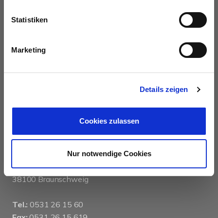
AUSZEICHNUNGEN
Statistiken
Marketing
Details zeigen
KONTAKT
Cookies zulassen
das immobilienhaus oberenzer & stöcker gmbh &
co kg
Nur notwendige Cookies
Langer Hof 2d
38100 Braunschweig
Tel.:
0531 26 15 60
Fax:
0531 26 15 619