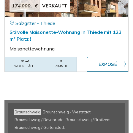
174.000,- €
VERKAUFT
Salzgitter - Thiede
Stilvolle Maisonette-Wohnung in Thiede mit 123
m² Platz !
Maisonettewohnung
91 m²
5
WOHNFLÄCHE
ZIMMER
Braunschweig
Braunschweig - Weststadt
Braunschweig / Bevenrode
Braunschweig / Broitzem
Braunschweig / Gartenstadt