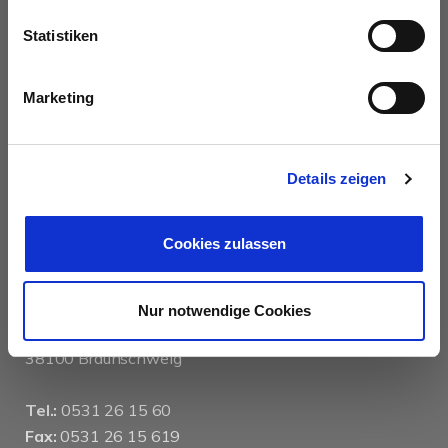
AUSZEICHNUNGEN
Statistiken
Marketing
Details zeigen
KONTAKT
Cookies zulassen
das immobilienhaus oberenzer & stöcker gmbh &
co kg
Nur notwendige Cookies
Langer Hof 2d
38100 Braunschweig
Tel.:
0531 26 15 60
Fax:
0531 26 15 619