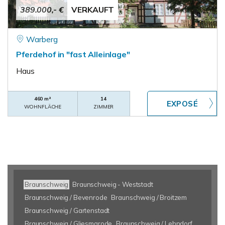
389.000,- €
VERKAUFT
Warberg
Pferdehof in "fast Alleinlage"
Haus
460 m²
14
WOHNFLÄCHE
ZIMMER
Braunschweig
Braunschweig - Weststadt
Braunschweig / Bevenrode
Braunschweig / Broitzem
Braunschweig / Gartenstadt
Braunschweig / Gliesmarode
Braunschweig / Lehndorf