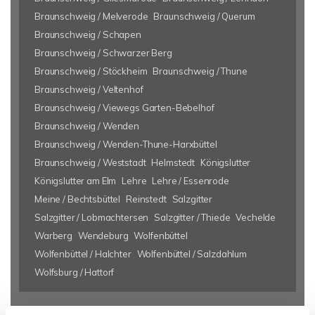
Braunschweig / Melverode
Braunschweig / Querum
Braunschweig / Schapen
Braunschweig / Schwarzer Berg
Braunschweig / Stöckheim
Braunschweig / Thune
Braunschweig / Veltenhof
Braunschweig / Viewegs Garten-Bebelhof
Braunschweig / Wenden
Braunschweig / Wenden-Thune-Harxbüttel
Braunschweig / Weststadt
Helmstedt
Königslutter
Königslutter am Elm
Lehre
Lehre / Essenrode
Meine / Bechtsbüttel
Reinstedt
Salzgitter
Salzgitter / Lobmachtersen
Salzgitter / Thiede
Vechelde
Warberg
Wendeburg
Wolfenbüttel
Wolfenbüttel / Halchter
Wolfenbüttel / Salzdahlum
Wolfsburg / Hattorf
Eigentumswohnungen Braunschweig
Eigentumswohnung