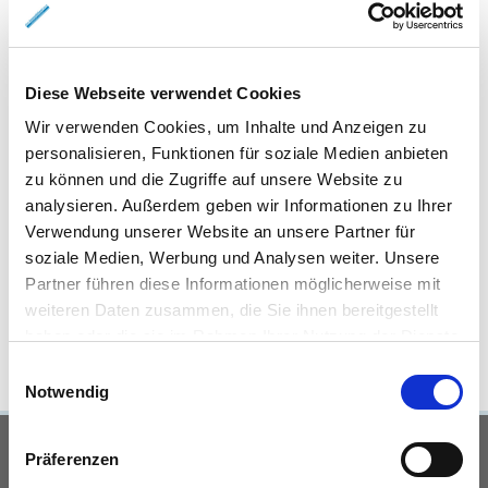
Braunschweig
Gewerbeimmobilien Braunschweig
Immo
Braunschweig
Mietangebote Braunschweig
Mietwohnungen
Braunschweig
Mietwohnung Braunschweig
Wohnungen
Diese Webseite verwendet Cookies
Braunschweig
Reihenhaus Braunschweig
Wohnung miete
Wir verwenden Cookies, um Inhalte und Anzeigen zu
Braunschweig
Wohnung suche Braunschweig
Wohnungssuche
personalisieren, Funktionen für soziale Medien anbieten
Braunschweig
Wohnungsanzeigen Braunschweig
Wohnung
zu können und die Zugriffe auf unsere Website zu
Braunschweig
Haus Braunschweig
Häuser Braunschweig
analysieren. Außerdem geben wir Informationen zu Ihrer
kaufen Braunschweig
mieten Braunschweig
Immobilie
Verwendung unserer Website an unsere Partner für
Braunschweig
Immobilien Braunschweig
Hauskauf
soziale Medien, Werbung und Analysen weiter. Unsere
Braunschweig
Immobilienkauf Braunschweig
Einfamilienhaus
Partner führen diese Informationen möglicherweise mit
Braunschweig
Einfamilienhäuser Braunschweig
weiteren Daten zusammen, die Sie ihnen bereitgestellt
haben oder die sie im Rahmen Ihrer Nutzung der Dienste
gesammelt haben.
Einwilligungsauswahl
Notwendig
UNSERE PARTNER &
Präferenzen