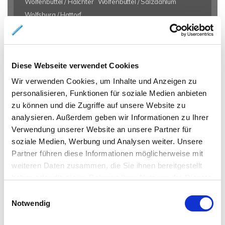
Wolfenbüttel / Halchter
Wolfenbüttel / Salzdahlum
Wolfsburg / Hattorf
Eigentumswohnungen Braunschweig
Eigentumswohnung
Braunschweig
Gewerbeimmobilien Braunschweig
Immo
Diese Webseite verwendet Cookies
Braunschweig
Mietangebote Braunschweig
Mietwohnungen
Braunschweig
Mietwohnung Braunschweig
Wohnungen
Wir verwenden Cookies, um Inhalte und Anzeigen zu
personalisieren, Funktionen für soziale Medien anbieten
Braunschweig
Reihenhaus Braunschweig
Wohnung miete
zu können und die Zugriffe auf unsere Website zu
Braunschweig
Wohnung suche Braunschweig
Wohnungssuche
analysieren. Außerdem geben wir Informationen zu Ihrer
Braunschweig
Wohnungsanzeigen Braunschweig
Wohnung
Verwendung unserer Website an unsere Partner für
Braunschweig
Haus Braunschweig
Häuser Braunschweig
soziale Medien, Werbung und Analysen weiter. Unsere
kaufen Braunschweig
mieten Braunschweig
Immobilie
Partner führen diese Informationen möglicherweise mit
Braunschweig
Immobilien Braunschweig
Hauskauf
weiteren Daten zusammen, die Sie ihnen bereitgestellt
Braunschweig
Immobilienkauf Braunschweig
Einfamilienhaus
haben oder die sie im Rahmen Ihrer Nutzung der Dienste
Braunschweig
Einfamilienhäuser Braunschweig
gesammelt haben.
Einwilligungsauswahl
Notwendig