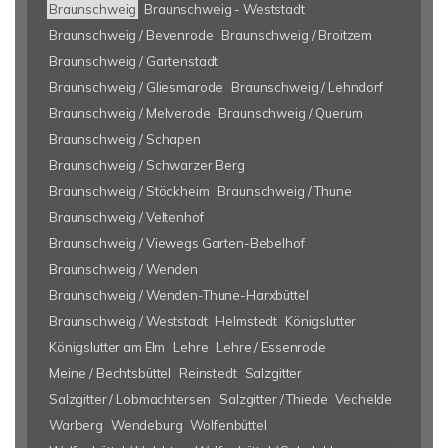
Braunschweig
Braunschweig - Weststadt
Braunschweig / Bevenrode
Braunschweig / Broitzem
Braunschweig / Gartenstadt
Braunschweig / Gliesmarode
Braunschweig / Lehndorf
Braunschweig / Melverode
Braunschweig / Querum
Braunschweig / Schapen
Braunschweig / Schwarzer Berg
Braunschweig / Stöckheim
Braunschweig / Thune
Braunschweig / Veltenhof
Braunschweig / Viewegs Garten-Bebelhof
Braunschweig / Wenden
Braunschweig / Wenden-Thune-Harxbüttel
Braunschweig / Weststadt
Helmstedt
Königslutter
Königslutter am Elm
Lehre
Lehre / Essenrode
Meine / Bechtsbüttel
Reinstedt
Salzgitter
Salzgitter / Lobmachtersen
Salzgitter / Thiede
Vechelde
Warberg
Wendeburg
Wolfenbüttel