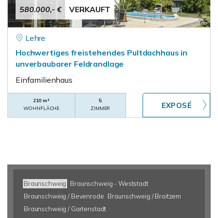
580.000,- €
VERKAUFT
Lehre
Hochwertiges freistehendes Pultdachhaus in
unverbaubarer Feldrandlage
Einfamilienhaus
210 m²
5
WOHNFLÄCHE
ZIMMER
Braunschweig
Braunschweig - Weststadt
Braunschweig / Bevenrode
Braunschweig / Broitzem
Braunschweig / Gartenstadt