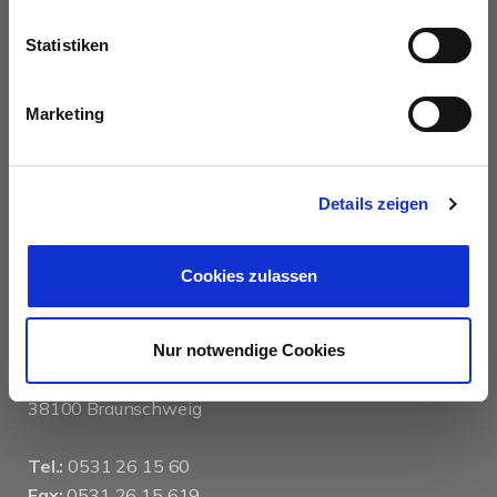
AUSZEICHNUNGEN
Statistiken
Marketing
Details zeigen
KONTAKT
Cookies zulassen
das immobilienhaus oberenzer & stöcker gmbh &
co kg
Nur notwendige Cookies
Langer Hof 2d
38100 Braunschweig
Tel.:
0531 26 15 60
Fax:
0531 26 15 619