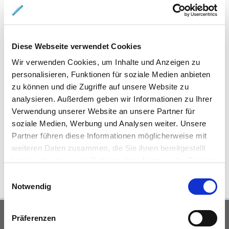
Eigentumswohnungen Braunschweig
Eigentumswohnung
Braunschweig
Gewerbeimmobilien Braunschweig
Immo
Braunschweig
Mietangebote Braunschweig
Mietwohnungen
Braunschweig
Mietwohnung Braunschweig
Wohnungen
Diese Webseite verwendet Cookies
Braunschweig
Reihenhaus Braunschweig
Wohnung miete
Wir verwenden Cookies, um Inhalte und Anzeigen zu
Braunschweig
Wohnung suche Braunschweig
Wohnungssuche
personalisieren, Funktionen für soziale Medien anbieten
Braunschweig
Wohnungsanzeigen Braunschweig
Wohnung
zu können und die Zugriffe auf unsere Website zu
Braunschweig
Haus Braunschweig
Häuser Braunschweig
analysieren. Außerdem geben wir Informationen zu Ihrer
kaufen Braunschweig
mieten Braunschweig
Immobilie
Verwendung unserer Website an unsere Partner für
Braunschweig
Immobilien Braunschweig
Hauskauf
soziale Medien, Werbung und Analysen weiter. Unsere
Braunschweig
Immobilienkauf Braunschweig
Einfamilienhaus
Partner führen diese Informationen möglicherweise mit
Braunschweig
Einfamilienhäuser Braunschweig
weiteren Daten zusammen, die Sie ihnen bereitgestellt
haben oder die sie im Rahmen Ihrer Nutzung der Dienste
gesammelt haben.
Einwilligungsauswahl
Notwendig
UNSERE PARTNER &
Präferenzen