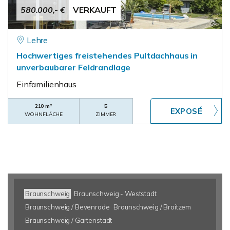
580.000,- €
VERKAUFT
Lehre
Hochwertiges freistehendes Pultdachhaus in
unverbaubarer Feldrandlage
Einfamilienhaus
210 m²
5
WOHNFLÄCHE
ZIMMER
Braunschweig
Braunschweig - Weststadt
Braunschweig / Bevenrode
Braunschweig / Broitzem
Braunschweig / Gartenstadt