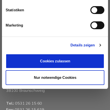
AUSZEICHNUNGEN
Statistiken
Marketing
Details zeigen
KONTAKT
Cookies zulassen
das immobilienhaus oberenzer & stöcker gmbh &
co kg
Nur notwendige Cookies
Langer Hof 2d
38100 Braunschweig
Tel.:
0531 26 15 60
Fax:
0531 26 15 619