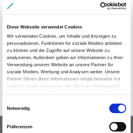
Eigentumswohnungen Braunschweig
Eigentumswohnung
Braunschweig
Gewerbeimmobilien Braunschweig
Immo
Braunschweig
Mietangebote Braunschweig
Mietwohnungen
Braunschweig
Mietwohnung Braunschweig
Wohnungen
Diese Webseite verwendet Cookies
Braunschweig
Reihenhaus Braunschweig
Wohnung miete
Wir verwenden Cookies, um Inhalte und Anzeigen zu
Braunschweig
Wohnung suche Braunschweig
Wohnungssuche
personalisieren, Funktionen für soziale Medien anbieten
Braunschweig
Wohnungsanzeigen Braunschweig
Wohnung
zu können und die Zugriffe auf unsere Website zu
Braunschweig
Haus Braunschweig
Häuser Braunschweig
analysieren. Außerdem geben wir Informationen zu Ihrer
kaufen Braunschweig
mieten Braunschweig
Immobilie
Verwendung unserer Website an unsere Partner für
Braunschweig
Immobilien Braunschweig
Hauskauf
soziale Medien, Werbung und Analysen weiter. Unsere
Braunschweig
Immobilienkauf Braunschweig
Einfamilienhaus
Partner führen diese Informationen möglicherweise mit
Braunschweig
Einfamilienhäuser Braunschweig
weiteren Daten zusammen, die Sie ihnen bereitgestellt
haben oder die sie im Rahmen Ihrer Nutzung der Dienste
gesammelt haben.
Einwilligungsauswahl
Notwendig
UNSERE PARTNER &
Präferenzen