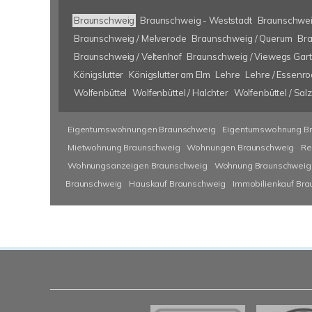
Braunschweig
Braunschweig - Weststadt
Braunschwei
Braunschweig / Melverode
Braunschweig / Querum
Bra
Braunschweig / Veltenhof
Braunschweig / Viewegs Gar
Königslutter
Königslutter am Elm
Lehre
Lehre / Essenr
Wolfenbüttel
Wolfenbüttel / Halchter
Wolfenbüttel / Sa
Eigentumswohnungen Braunschweig
Eigentumswohnung B
Mietwohnung Braunschweig
Wohnungen Braunschweig
Re
Wohnungsanzeigen Braunschweig
Wohnung Braunschweig
Braunschweig
Hauskauf Braunschweig
Immobilienkauf Br