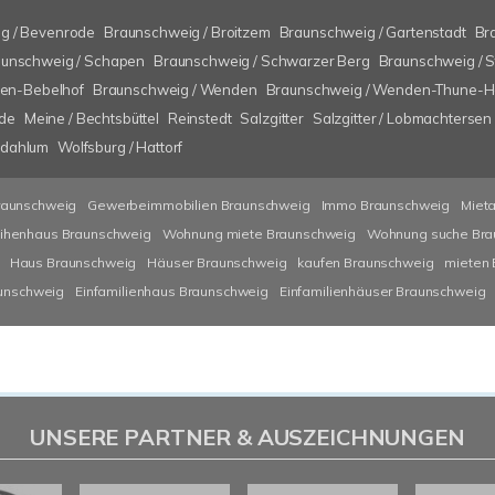
g / Bevenrode
Braunschweig / Broitzem
Braunschweig / Gartenstadt
Br
unschweig / Schapen
Braunschweig / Schwarzer Berg
Braunschweig / 
ten-Bebelhof
Braunschweig / Wenden
Braunschweig / Wenden-Thune-Ha
ode
Meine / Bechtsbüttel
Reinstedt
Salzgitter
Salzgitter / Lobmachtersen
lzdahlum
Wolfsburg / Hattorf
raunschweig
Gewerbeimmobilien Braunschweig
Immo Braunschweig
Miet
ihenhaus Braunschweig
Wohnung miete Braunschweig
Wohnung suche Bra
Haus Braunschweig
Häuser Braunschweig
kaufen Braunschweig
mieten
aunschweig
Einfamilienhaus Braunschweig
Einfamilienhäuser Braunschweig
UNSERE PARTNER & AUSZEICHNUNGEN