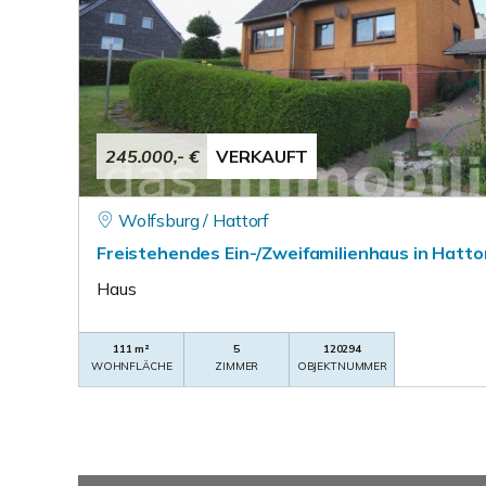
245.000,- €
VERKAUFT
Wolfsburg / Hattorf
Freistehendes Ein-/Zweifamilienhaus in Hatto
Haus
111 m²
5
120294
WOHNFLÄCHE
ZIMMER
OBJEKTNUMMER