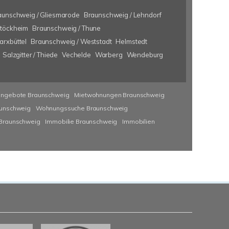
aunschweig / Gliesmarode
Braunschweig / Lehndorf
Stöckheim
Braunschweig / Thune
rxbüttel
Braunschweig / Weststadt
Helmstedt
Salzgitter / Thiede
Vechelde
Warberg
Wendeburg
angebote Braunschweig
Mietwohnungen Braunschweig
unschweig
Wohnungssuche Braunschweig
 Braunschweig
Immobilie Braunschweig
Immobilien