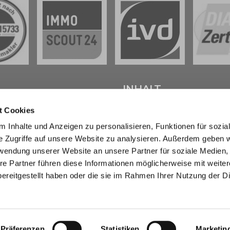
L
INHALT
t Cookies
tenter
Immobilienmakler in
Start
 Inhalte und Anzeigen zu personalisieren, Funktionen für sozia
weig
stehen wir Ihnen beim
Verkaufen
e Zugriffe auf unsere Website zu analysieren. Außerdem geben w
d bei der Vermietung Ihrer
Kaufen
ur Seite.
Marktberichte
rwendung unserer Website an unsere Partner für soziale Medien
Erbimmobilien
re Partner führen diese Informationen möglicherweise mit weite
sendem Fachwissen und lokaler
Wissen
ereitgestellt haben oder die sie im Rahmen Ihrer Nutzung der D
beraten wir Sie in allen Fragen
Über uns
r Haus oder Ihre Wohnung in
Kontakt
eig und Umgebung . Sprechen
- wir sind für Sie da.
Präferenzen
Statistiken
Marketin