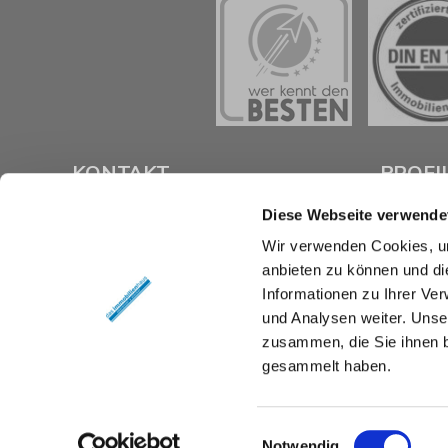
KONTAKT
PROFI
Diese Webseite verwende
das immobilienhaus oberenzer &
Als kompe
Wir verwenden Cookies, um
stöcker gmbh & co kg
Braunsch
anbieten zu können und di
Langer Hof 2d
Verkauf un
38100 Braunschweig
Immobilie z
Informationen zu Ihrer Ve
und Analysen weiter. Unse
Tel.:
0531 26 15 60
Mit umfas
zusammen, die Sie ihnen b
Fax:
0531 26 15 619
Expertise 
gesammelt haben.
rund um Ih
E-Mail:
vertrieb@das-immobilienhaus.de
Braunschw
Web:
www.das-immobilienhaus.de
Sie uns an 
Einwilligungsauswahl
Notwendig