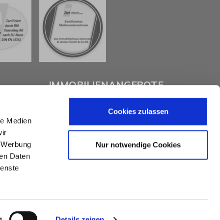
IMMOBILIENANGEBOTE
Cookies zulassen
Eigentumswohnungen
le Medien
Häuser zum Kauf
ir
Grundstücke
Mietangebote
, Werbung
Nur notwendige Cookies
Renditeobjekte
ren Daten
Gewerbeimmobilien
ienste
g
Details zeigen