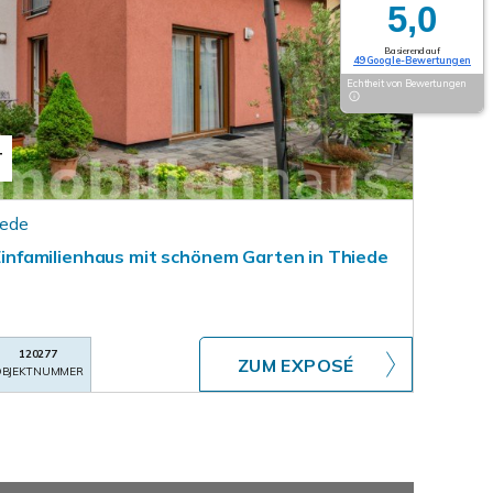
5,0
Basierend auf
49 Google-Bewertungen
Echtheit von Bewertungen
T
iede
: Einfamilienhaus mit schönem Garten in Thiede
120277
ZUM EXPOSÉ
BJEKTNUMMER