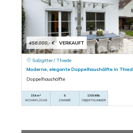
458.000,- €
VERKAUFT
Salzgitter / Thiede
Moderne, elegante Doppelhaushälfte in Thie
Doppelhaushälfte
154 m²
6
130348b
WOHNFLÄCHE
ZIMMER
OBJEKTNUMMER