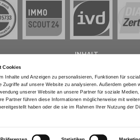
L
INHALT
t Cookies
tenter
Immobilienmakler in
Start
 Inhalte und Anzeigen zu personalisieren, Funktionen für sozia
weig
stehen wir Ihnen beim
Verkaufen
e Zugriffe auf unsere Website zu analysieren. Außerdem geben w
d bei der Vermietung Ihrer
Kaufen
ur Seite.
Marktberichte
rwendung unserer Website an unsere Partner für soziale Medien
Erbimmobilien
re Partner führen diese Informationen möglicherweise mit weite
sendem Fachwissen und lokaler
Wissen
ereitgestellt haben oder die sie im Rahmen Ihrer Nutzung der D
beraten wir Sie in allen Fragen
Über uns
r Haus oder Ihre Wohnung in
Kontakt
eig und Umgebung . Sprechen
- wir sind für Sie da.
Präferenzen
Statistiken
Marketin