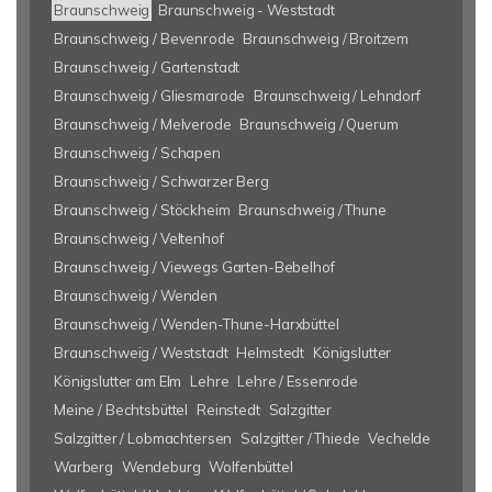
Braunschweig
Braunschweig - Weststadt
Braunschweig / Bevenrode
Braunschweig / Broitzem
Braunschweig / Gartenstadt
Braunschweig / Gliesmarode
Braunschweig / Lehndorf
Braunschweig / Melverode
Braunschweig / Querum
Braunschweig / Schapen
Braunschweig / Schwarzer Berg
Braunschweig / Stöckheim
Braunschweig / Thune
Braunschweig / Veltenhof
Braunschweig / Viewegs Garten-Bebelhof
Braunschweig / Wenden
Braunschweig / Wenden-Thune-Harxbüttel
Braunschweig / Weststadt
Helmstedt
Königslutter
Königslutter am Elm
Lehre
Lehre / Essenrode
Meine / Bechtsbüttel
Reinstedt
Salzgitter
Salzgitter / Lobmachtersen
Salzgitter / Thiede
Vechelde
Warberg
Wendeburg
Wolfenbüttel