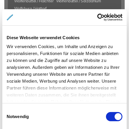
Wolfenbüttel / Halchter
Wolfenbüttel / Salzdahlum
Wolfsburg / Hattorf
Eigentumswohnungen Braunschweig
Eigentumswohnung
Braunschweig
Gewerbeimmobilien Braunschweig
Immo
Diese Webseite verwendet Cookies
Braunschweig
Mietangebote Braunschweig
Mietwohnungen
Braunschweig
Mietwohnung Braunschweig
Wohnungen
Wir verwenden Cookies, um Inhalte und Anzeigen zu
personalisieren, Funktionen für soziale Medien anbieten
Braunschweig
Reihenhaus Braunschweig
Wohnung miete
zu können und die Zugriffe auf unsere Website zu
Braunschweig
Wohnung suche Braunschweig
Wohnungssuche
analysieren. Außerdem geben wir Informationen zu Ihrer
Braunschweig
Wohnungsanzeigen Braunschweig
Wohnung
Verwendung unserer Website an unsere Partner für
Braunschweig
Haus Braunschweig
Häuser Braunschweig
soziale Medien, Werbung und Analysen weiter. Unsere
kaufen Braunschweig
mieten Braunschweig
Immobilie
Partner führen diese Informationen möglicherweise mit
Braunschweig
Immobilien Braunschweig
Hauskauf
weiteren Daten zusammen, die Sie ihnen bereitgestellt
Braunschweig
Immobilienkauf Braunschweig
Einfamilienhaus
haben oder die sie im Rahmen Ihrer Nutzung der Dienste
Braunschweig
Einfamilienhäuser Braunschweig
gesammelt haben.
Einwilligungsauswahl
Notwendig