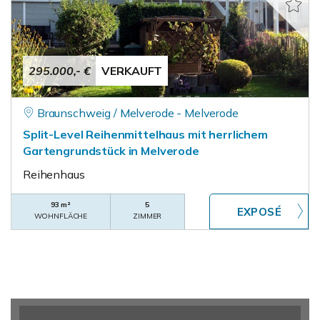
295.000,- €
VERKAUFT
Braunschweig / Melverode - Melverode
Split-Level Reihenmittelhaus mit herrlichem
Gartengrundstück in Melverode
Reihenhaus
93 m²
5
WOHNFLÄCHE
ZIMMER