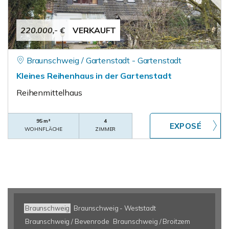
220.000,- €
VERKAUFT
Braunschweig / Gartenstadt - Gartenstadt
Kleines Reihenhaus in der Gartenstadt
Reihenmittelhaus
95 m²
4
WOHNFLÄCHE
ZIMMER
Braunschweig
Braunschweig - Weststadt
Braunschweig / Bevenrode
Braunschweig / Broitzem