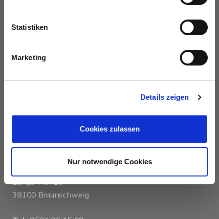
UNSERE PARTNER &
AUSZEICHNUNGEN
Statistiken
Marketing
Details zeigen
KONTAKT
Cookies zulassen
das immobilienhaus oberenzer & stöcker gmbh &
Nur notwendige Cookies
co kg
Langer Hof 2d
38100 Braunschweig