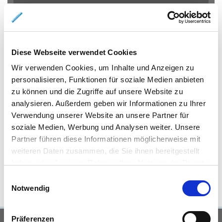
Eigentumswohnungen Braunschweig
Eigentumswohnung
Braunschweig
Gewerbeimmobilien Braunschweig
Immo
Braunschweig
Mietangebote Braunschweig
Mietwohnungen
Diese Webseite verwendet Cookies
Braunschweig
Mietwohnung Braunschweig
Wohnungen
Wir verwenden Cookies, um Inhalte und Anzeigen zu
Braunschweig
Reihenhaus Braunschweig
Wohnung miete
personalisieren, Funktionen für soziale Medien anbieten
Braunschweig
Wohnung suche Braunschweig
Wohnungssuche
zu können und die Zugriffe auf unsere Website zu
Braunschweig
Wohnungsanzeigen Braunschweig
Wohnung
analysieren. Außerdem geben wir Informationen zu Ihrer
Braunschweig
Haus Braunschweig
Häuser Braunschweig
Verwendung unserer Website an unsere Partner für
kaufen Braunschweig
mieten Braunschweig
Immobilie
soziale Medien, Werbung und Analysen weiter. Unsere
Braunschweig
Immobilien Braunschweig
Hauskauf
Partner führen diese Informationen möglicherweise mit
Braunschweig
Immobilienkauf Braunschweig
Einfamilienhaus
weiteren Daten zusammen, die Sie ihnen bereitgestellt
Braunschweig
Einfamilienhäuser Braunschweig
haben oder die sie im Rahmen Ihrer Nutzung der Dienste
gesammelt haben.
Einwilligungsauswahl
Notwendig
Präferenzen