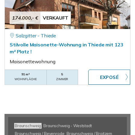
174.000,- €
VERKAUFT
Salzgitter - Thiede
Stilvolle Maisonette-Wohnung in Thiede mit 123
m² Platz !
Maisonettewohnung
91 m²
5
WOHNFLÄCHE
ZIMMER
Braunschweig
Braunschweig - Weststadt
Braunschweig / Bevenrode
Braunschweig / Broitzem