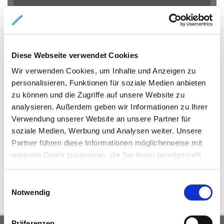
Eigentumswohnungen Braunschweig
Eigentumswohnung
Braunschweig
Gewerbeimmobilien Braunschweig
Immo
Braunschweig
Mietangebote Braunschweig
Mietwohnungen
Diese Webseite verwendet Cookies
Braunschweig
Mietwohnung Braunschweig
Wohnungen
Wir verwenden Cookies, um Inhalte und Anzeigen zu
Braunschweig
Reihenhaus Braunschweig
Wohnung miete
personalisieren, Funktionen für soziale Medien anbieten
Braunschweig
Wohnung suche Braunschweig
Wohnungssuche
zu können und die Zugriffe auf unsere Website zu
Braunschweig
Wohnungsanzeigen Braunschweig
Wohnung
analysieren. Außerdem geben wir Informationen zu Ihrer
Braunschweig
Haus Braunschweig
Häuser Braunschweig
Verwendung unserer Website an unsere Partner für
kaufen Braunschweig
mieten Braunschweig
Immobilie
soziale Medien, Werbung und Analysen weiter. Unsere
Braunschweig
Immobilien Braunschweig
Hauskauf
Partner führen diese Informationen möglicherweise mit
Braunschweig
Immobilienkauf Braunschweig
Einfamilienhaus
weiteren Daten zusammen, die Sie ihnen bereitgestellt
Braunschweig
Einfamilienhäuser Braunschweig
haben oder die sie im Rahmen Ihrer Nutzung der Dienste
gesammelt haben.
Einwilligungsauswahl
Notwendig
Präferenzen